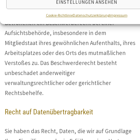
EINSTELLUNGEN ANSEHEN
Im Falle von Verstößen gegen die DSGVO steht den
Cookie-Richtlinie
Datenschutzerklärung
Impressum
Betroffenen ein Beschwerderecht bei einer
Aufsichtsbehörde, insbesondere in dem
Mitgliedstaat ihres gewöhnlichen Aufenthalts, ihres
Arbeitsplatzes oder des Orts des mutmaßlichen
Verstoßes zu. Das Beschwerderecht besteht
unbeschadet anderweitiger
verwaltungsrechtlicher oder gerichtlicher
Rechtsbehelfe.
Recht auf Daten­übertrag­barkeit
Sie haben das Recht, Daten, die wir auf Grundlage