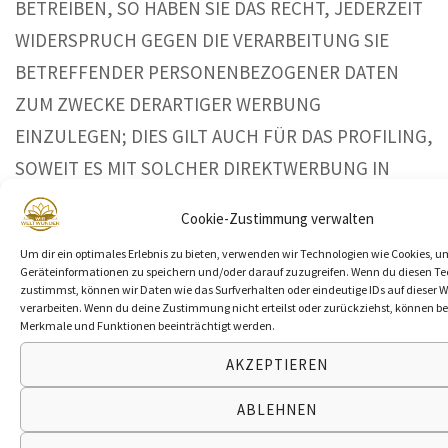
BETREIBEN, SO HABEN SIE DAS RECHT, JEDERZEIT
WIDERSPRUCH GEGEN DIE VERARBEITUNG SIE
BETREFFENDER PERSONENBEZOGENER DATEN
ZUM ZWECKE DERARTIGER WERBUNG
EINZULEGEN; DIES GILT AUCH FÜR DAS PROFILING,
SOWEIT ES MIT SOLCHER DIREKTWERBUNG IN
VERBINDUNG STEHT. WENN SIE WIDERSPRECHEN,
Cookie-Zustimmung verwalten
WERDEN IHRE PERSONENBEZOGENEN DATEN
Um dir ein optimales Erlebnis zu bieten, verwenden wir Technologien wie Cookies, u
ANSCHLIESSEND NICHT MEHR ZUM ZWECKE DER
Geräteinformationen zu speichern und/oder darauf zuzugreifen. Wenn du diesen T
zustimmst, können wir Daten wie das Surfverhalten oder eindeutige IDs auf dieser W
DIREKTWERBUNG VERWENDET (WIDERSPRUCH
verarbeiten. Wenn du deine Zustimmung nicht erteilst oder zurückziehst, können 
NACH ART. 21 ABS. 2 DSGVO).
Merkmale und Funktionen beeinträchtigt werden.
AKZEPTIEREN
Beschwerde­recht bei der zuständigen
ABLEHNEN
Aufsichts­behörde